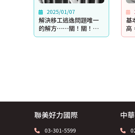
2025/01/07
解決移工逃逸問題唯一
基
的解方⋯⋯關！關！
高
關！
反
如
聯美好力國際
中華
03-301-5599
0