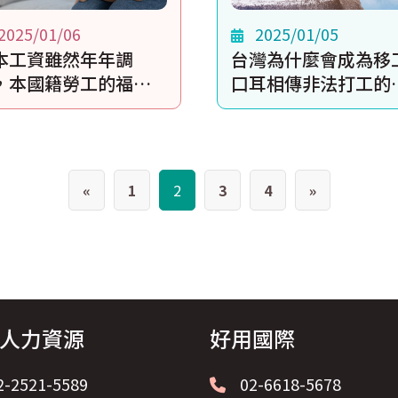
2025/01/06
2025/01/05
本工資雖然年年調
台灣為什麼會成為移
，本國籍勞工的福利
口耳相傳非法打工的
而比外籍移工還不
堂
！
«
1
2
3
4
»
人力資源
好用國際
2-2521-5589
02-6618-5678