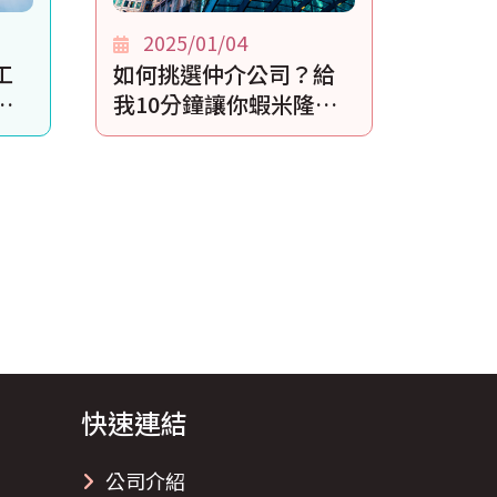
2025/01/04
工
如何挑選仲介公司？給
天
我10分鐘讓你蝦米隆會
通！
快速連結
公司介紹