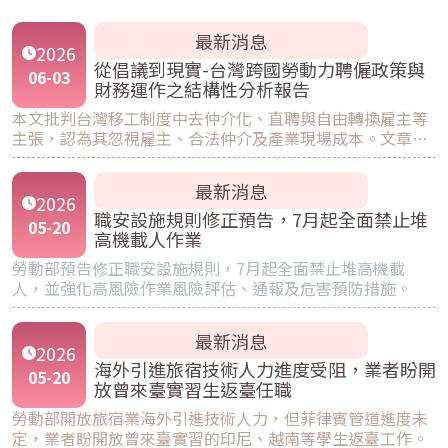
最新消息
2026
從倡議到現實-台灣跨國勞動力聘僱政策與
06
-
03
財務運作之結構性分析報告
本文批判台灣移工制度中去仲介化、直聘與自由轉換雇主等
主張，認為其忽視雇主、合法仲介及產業現場成本。文章指
出現行權責失衡，合法仲介承擔稅務與服務壓力，部分官方
與倡議系統卻監督不足。面對失聯黑工危機，主張以保證
最新消息
金、自首、收容、勞役與遣返等措施，重建法治與市場秩
2026
序。
職安設施規則修正預告，7月起全面禁止堆
05
-
20
高機載人作業
勞動部預告修正職安設施規則，7月起全面禁止堆高機載
人，並強化高風險作業風險評估、通報及危害預防措施。
最新消息
2026
海外引進旅宿技術人力進度受阻，業者盼開
05
-
20
放曾來臺實習生返臺任職
勞動部開放旅宿業海外引進技術人力，但菲律賓管道進度未
定，業者盼開放曾來臺實習的印尼、越南等學生返臺工作。