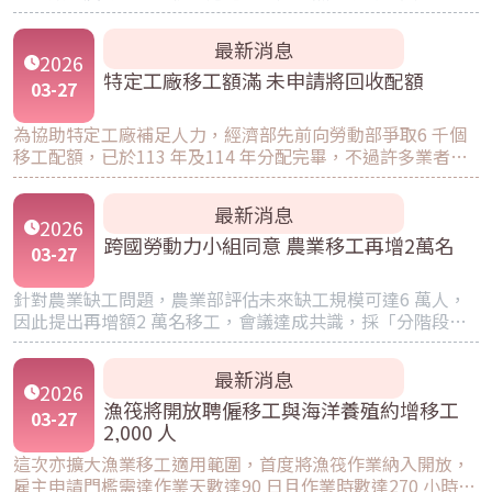
力，而非招募債務。此舉不僅違反全球市場機制、任由國外
仲介漫天喊價，更會讓移工「零成本」來台後肆無忌憚地逃
最新消息
跑，使代墊費用的雇主求償無門。作者呼籲政府應從源頭解
2026
決黑工問題，勿把合法雇主當成提款機。
特定工廠移工額滿 未申請將回收配額
03
-
27
為協助特定工廠補足人力，經濟部先前向勞動部爭取6 千個
移工配額，已於113 年及114 年分配完畢，不過許多業者反
映名額用完，現在有人力需求卻申請不到。經濟部說明，若
業者未向勞動部提出招募申請，後續會將配額回收後再開
最新消息
放。至於是否擴大配額，經濟部長龔明鑫表示，會協助向勞
2026
動部忠實反映產業意見。
跨國勞動力小組同意 農業移工再增2萬名
03
-
27
針對農業缺工問題，農業部評估未來缺工規模可達6 萬人，
因此提出再增額2 萬名移工，會議達成共識，採「分階段開
放」方式辦理，並以降低失聯發生率為前提條件，目前整體
產業移工失聯率約3%，但農業移工約9%，明顯偏高，因此
最新消息
須採「開放與管理並行」策略。
2026
漁筏將開放聘僱移工與海洋養殖約增移工
03
-
27
2,000 人
這次亦擴大漁業移工適用範圍，首度將漁筏作業納入開放，
雇主申請門檻需達作業天數達90 日且作業時數達270 小時，