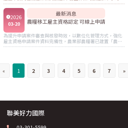
評估初期漁工需求人數應在2,000 人。
最新消息
2026
農糧移工雇主資格認定 可線上申請
03
-
20
為提升申請案件審查與核發時效，以數位化管理方式，強化
雇主資格申請案件資料完備性，農業部農糧署已建置「農糧
工作申請引進外籍移工雇主資格認定」線上申辦系統
(https://rqe.afa.gov.tw/)，並自即日起正式對外啟用。申請
人及代辦業者可透過線上系統提交申請，取代傳統掛號郵寄
方式辦理，期透過線上申辦方式，讓農友即時完成案件申
請。
«
1
2
3
4
5
6
7
»
聯美好力國際
03-301-5599