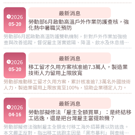
最新消息
2026
勞動部6月啟動高溫戶外作業防護查核，強
05
-
20
化熱中暑職災預防
勞動部6月起啟動高溫防護雙軌機制，針對戶外作業加強檢
查與改善追蹤，督促雇主落實遮陽、降溫、飲水及休息措
施。
最新消息
2026
移工留才久用方案核准逾7.3萬人，製造業
05
-
20
技術人力留用上限放寬
勞動部推動移工留才久用方案，累計核准逾7.3萬名外國技術
人力，製造業留用上限放寬至100%，協助企業穩定人力。
最新消息
2026
勞動部擬修法「雇主全額買單」：是終結移
04
-
16
工逃逸，還是把台灣雇主當提款機？
勞動部擬修法強制雇主全額支付移工海外招募費以防逃逸。
本文嚴正反對，指出移工逃跑主因是「黑市暴利」與查緝不